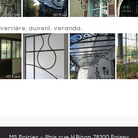
 verrière, auvent, veranda...
MS Poirier - 9bis rue H.Biron 78300 Poissy