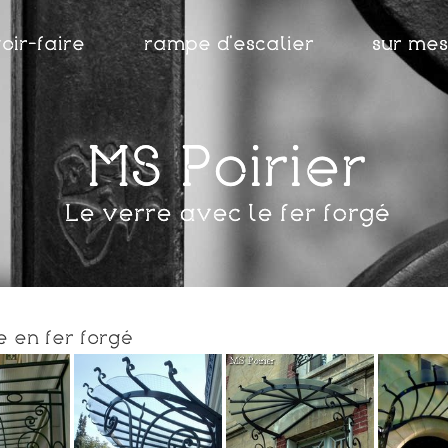
oir-faire
rampe d'escalier
sur me
MS Poirier
Le verre avec le fer forgé
e en fer forgé