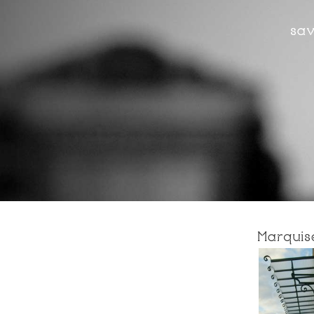
sav
Marquis